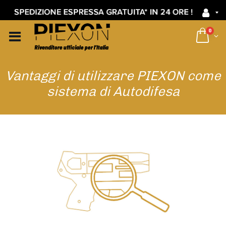
0
Vantaggi di utilizzare PIEXON come
sistema di Autodifesa